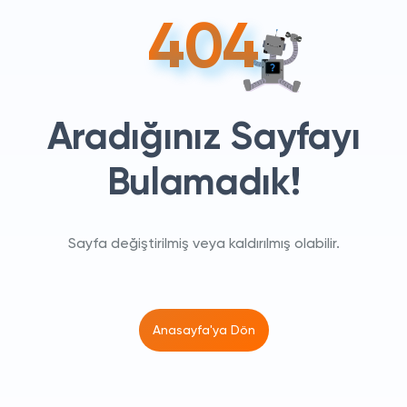
404
Hakkımızda
Tarifeler
Aradığınız Sayfayı
Alt
Yapı
Sorgula
Bulamadık!
Fatura
Öde
Sayfa değiştirilmiş veya kaldırılmış olabilir.
Destek
Anasayfa'ya Dön