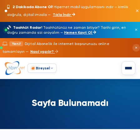
2 Dakikada Abone Ol!
Hipernet mobil uygulamasını indir — kimlik
×
doğrula, dijital imzala —
Tıkla İndir
Taahhüt Radar!
Taahhütünüz ne zaman bitiyor? Tarihi girin, en
×
doğru zamanda sizi arayalım —
Hemen Kayıt Ol
Yeni!
Dijital Abonelik ile internet başvurunuzu online
×
tamamlayın —
Nasıl yapılır?
Bireysel
Sayfa Bulunamadı
Bireysel
Anasayfa