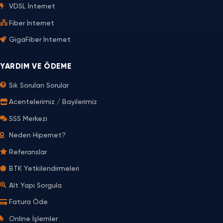
VDSL İnternet
Fiber İnternet
GigaFiber İnternet
YARDIM VE ÖDEME
Sık Sorulan Sorular
Acentelerimiz / Bayilerimiz
SSS Merkezi
Neden Hipernet?
O
Referanslar
S
n
i
l
z
i
BTK Yetkilendirmeleri
i
n
A
e
Alt Yapı Sorgula
r
İ
a
ş
Fatura Öde
y
l
a
e
l
m
Online İşlemler